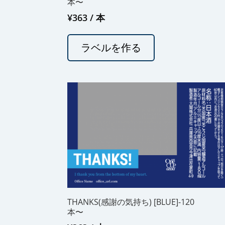
本〜
¥
363
/ 本
ラベルを作る
THANKS(感謝の気持ち) [BLUE]-120
本〜