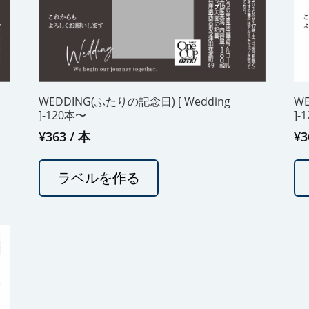
WEDDING(ふたりの記念日) [ Wedding
WE
]-120本〜
]-
¥
363
/ 本
¥
3
ラベルを作る