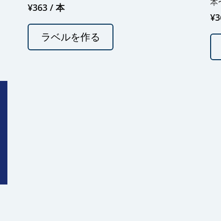
本
¥
363
/ 本
¥
3
ラベルを作る