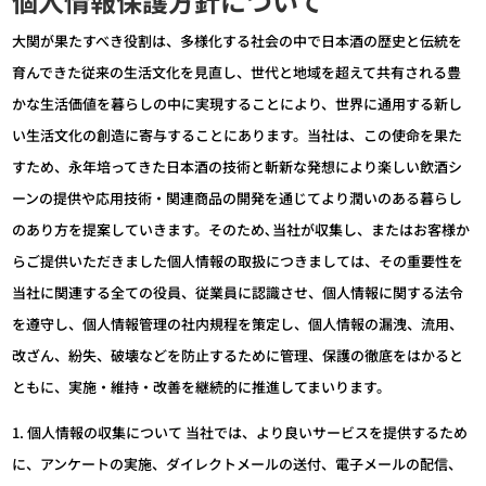
個人情報保護方針について
大関が果たすべき役割は、多様化する社会の中で日本酒の歴史と伝統を
育んできた従来の生活文化を見直し、世代と地域を超えて共有される豊
かな生活価値を暮らしの中に実現することにより、世界に通用する新し
い生活文化の創造に寄与することにあります。当社は、この使命を果た
すため、永年培ってきた日本酒の技術と斬新な発想により楽しい飲酒シ
ーンの提供や応用技術・関連商品の開発を通じてより潤いのある暮らし
のあり方を提案していきます。そのため､当社が収集し、またはお客様か
らご提供いただきました個人情報の取扱につきましては、その重要性を
当社に関連する全ての役員、従業員に認識させ、個人情報に関する法令
を遵守し、個人情報管理の社内規程を策定し、個人情報の漏洩、流用、
改ざん、紛失、破壊などを防止するために管理、保護の徹底をはかると
ともに、実施・維持・改善を継続的に推進してまいります。
1. 個人情報の収集について 当社では、より良いサービスを提供するため
に、アンケートの実施、ダイレクトメールの送付、電子メールの配信、