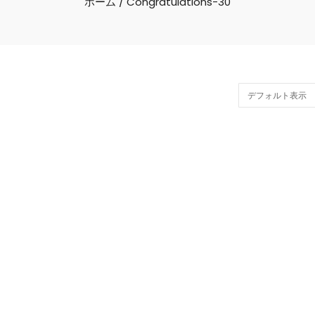
ホーム
/ Congratulations-30