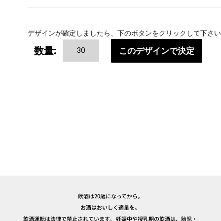
デザインが確定しましたら、下のボタンをクリックして下さい
ANNIVERSARY(み
数量:
このデザインで決定
ん
な
の
記
念
日)
個
飲酒は20歳になってから。
お酒はおいしく適量を。
飲酒運転は法律で禁止されています。 妊娠中や授乳期の飲酒は、胎児・