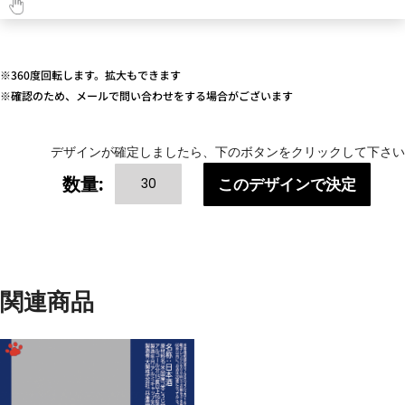
※360度回転します。拡大もできます
※確認のため、メールで問い合わせをする場合がございます
デザインが確定しましたら、下のボタンをクリックして下さい
Cats
数量:
このデザインで決定
and
Friends-
1（ね
こ
と
関連商品
友
だ
ち）
個