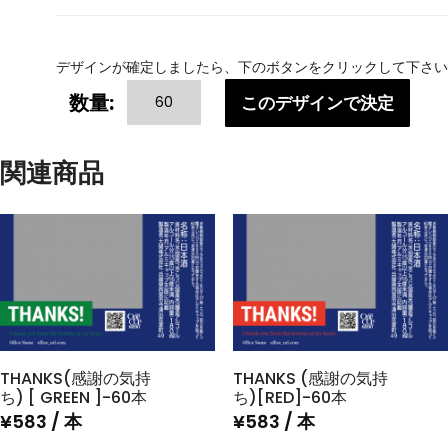
デザインが確定しましたら、下のボタンをクリックして下さい
THANKS
数量:
このデザインで決定
(感
謝
の
関連商品
気
持
ち)
[BLUE]-60
本
個
THANKS(感謝の気持
THANKS (感謝の気持
ち) [ GREEN ]-60本
ち)[RED]-60本
¥
583
/ 本
¥
583
/ 本