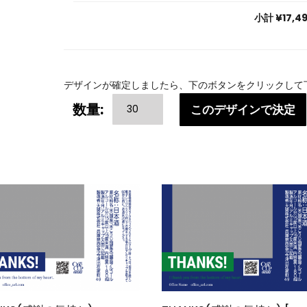
小計
¥17,4
デザインが確定しましたら、下のボタンをクリックして
THANKS
数量:
このデザインで決定
(感
謝
の
気
持
ち)
[RED]
個