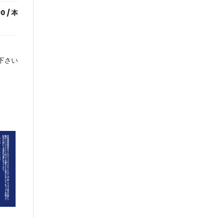
90
/ 本
下さい