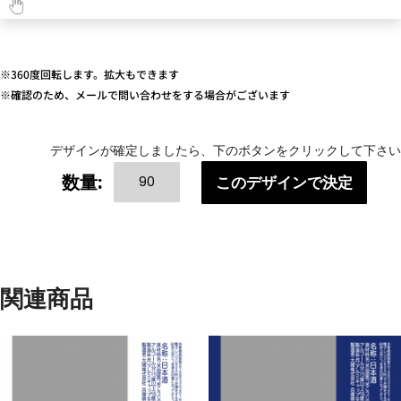
※360度回転します。拡大もできます
※確認のため、メールで問い合わせをする場合がございます
デザインが確定しましたら、下のボタンをクリックして下さい
THANKS(感
数量:
このデザインで決定
謝
の
気
持
ち)
関連商品
[RED]-90
本
個