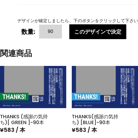
デザインが確定しましたら、下のボタンをクリックして下さい
THANKS
数量:
このデザインで決定
(感
謝
の
関連商品
気
持
ち)
[WHITE]-90
本
個
THANKS (感謝の気持
THANKS(感謝の気持
ち)[ GREEN ]-90本
ち) [BLUE]-90本
¥
583
/ 本
¥
583
/ 本