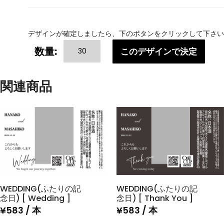
デザインが確定しましたら、下のボタンをクリックして下さい
WEDDING(ふ
数量:
このデザインで決定
た
り
の
関連商品
記
念
日)
[
Thank
You]
個
WEDDING(ふたりの記
WEDDING(ふたりの記
念日) [ Wedding ]
念日) [ Thank You ]
¥
583
/ 本
¥
583
/ 本