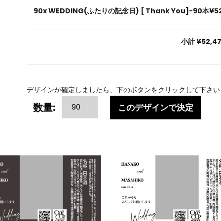
90x
WEDDING(ふたりの記念日) [ Thank You]-90本
¥5
小計
¥52,4
デザインが確定しましたら、下のボタンをクリックして下さい
WEDDING(ふ
数量:
このデザインで決定
た
り
の
記
念
日)
[
Thank
You]-90
本