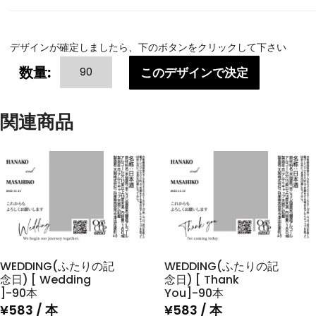
デザインが確定しましたら、下のボタンをクリックして下さい
WEDDING(ふ
数量:
このデザインで決定
た
り
の
関連商品
記
念
日)
[
Thank
You
]-90
本
個
WEDDING(ふたりの記
WEDDING(ふたりの記
念日) [ Wedding
念日) [ Thank
]-90本
You]-90本
¥
583
/ 本
¥
583
/ 本