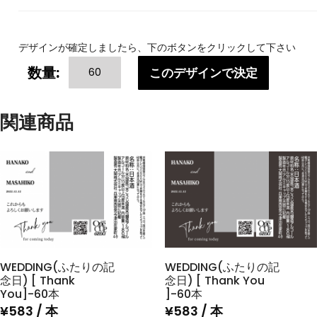
デザインが確定しましたら、下のボタンをクリックして下さい
WEDDING(ふ
数量:
このデザインで決定
た
り
の
関連商品
記
念
日)
[
Wedding
]-60
本
個
WEDDING(ふたりの記
WEDDING(ふたりの記
念日) [ Thank
念日) [ Thank You
You]-60本
]-60本
¥
583
/ 本
¥
583
/ 本