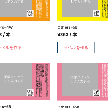
Others-5B
ers-4W
¥
363
/ 本
3
/ 本
ラベルを作る
ラベルを作る
rs-6B
Others-6W