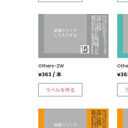
Othe
Others-2W
¥
36
¥
363
/ 本
ラベルを作る