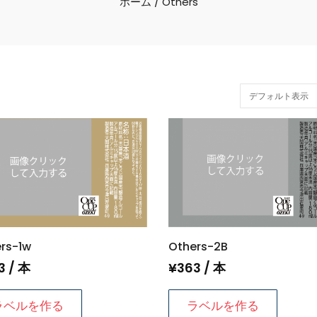
ホーム
/ Others
rs-1w
Others-2B
3
/ 本
¥
363
/ 本
ラベルを作る
ラベルを作る