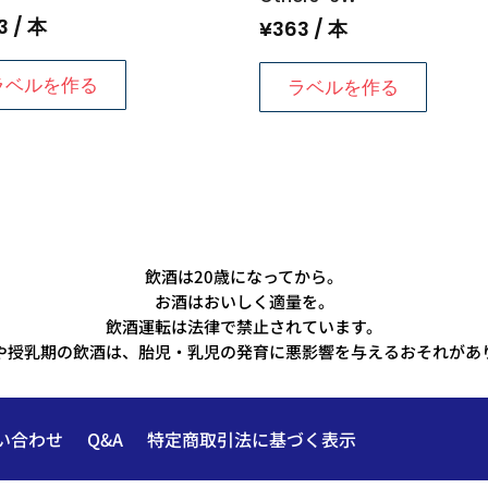
3
/ 本
¥
363
/ 本
ラベルを作る
ラベルを作る
飲酒は20歳になってから。
お酒はおいしく適量を。
飲酒運転は法律で禁止されています。
や授乳期の飲酒は、胎児・乳児の発育に悪影響を与えるおそれがあ
い合わせ
Q&A
特定商取引法に基づく表示