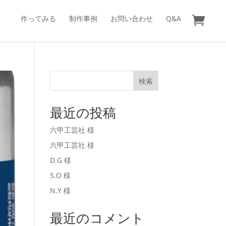
作ってみる
制作事例
お問い合わせ
Q&A
検索
最近の投稿
六甲工芸社 様
六甲工芸社 様
D.G 様
S.O 様
N.Y 様
最近のコメント