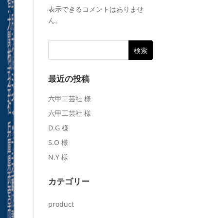
表示できるコメントはありませ
ん。
最近の投稿
六甲工芸社 様
六甲工芸社 様
D.G 様
S.O 様
N.Y 様
カテゴリー
product