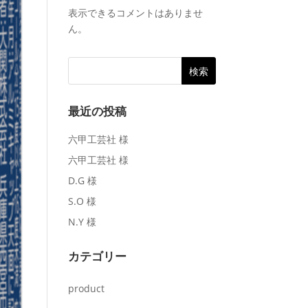
表示できるコメントはありませ
ん。
最近の投稿
六甲工芸社 様
六甲工芸社 様
D.G 様
S.O 様
N.Y 様
カテゴリー
product