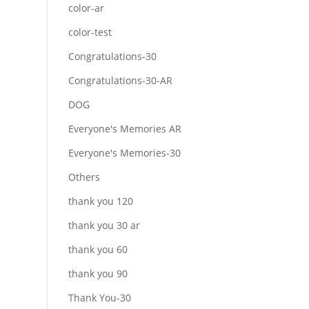
color-ar
color-test
Congratulations-30
Congratulations-30-AR
DOG
Everyone's Memories AR
Everyone's Memories-30
Others
thank you 120
thank you 30 ar
thank you 60
thank you 90
Thank You-30