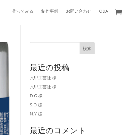
作ってみる
制作事例
お問い合わせ
Q&A
検索
最近の投稿
六甲工芸社 様
六甲工芸社 様
D.G 様
S.O 様
N.Y 様
最近のコメント