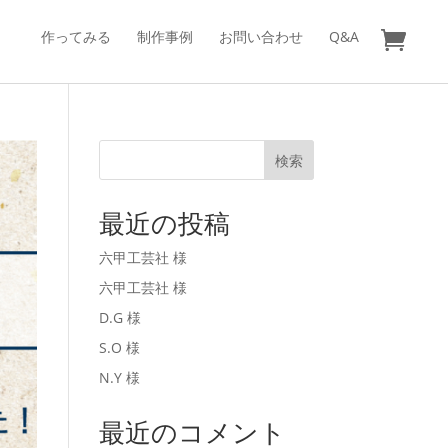
作ってみる
制作事例
お問い合わせ
Q&A
検索
最近の投稿
六甲工芸社 様
六甲工芸社 様
D.G 様
S.O 様
N.Y 様
最近のコメント