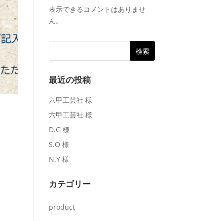
表示できるコメントはありませ
ん。
最近の投稿
六甲工芸社 様
六甲工芸社 様
D.G 様
S.O 様
N.Y 様
カテゴリー
product