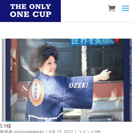
S.Y様
執筆者
aviiimageworks
|
6月 15, 2022
|
コメント0件