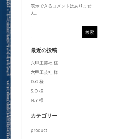
表示できるコメントはありませ
ん。
最近の投稿
六甲工芸社 様
六甲工芸社 様
D.G 様
S.O 様
N.Y 様
カテゴリー
product