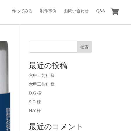
作ってみる
制作事例
お問い合わせ
Q&A
検索
最近の投稿
六甲工芸社 様
六甲工芸社 様
D.G 様
S.O 様
N.Y 様
最近のコメント