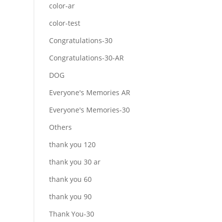
color-ar
color-test
Congratulations-30
Congratulations-30-AR
DOG
Everyone's Memories AR
Everyone's Memories-30
Others
thank you 120
thank you 30 ar
thank you 60
thank you 90
Thank You-30