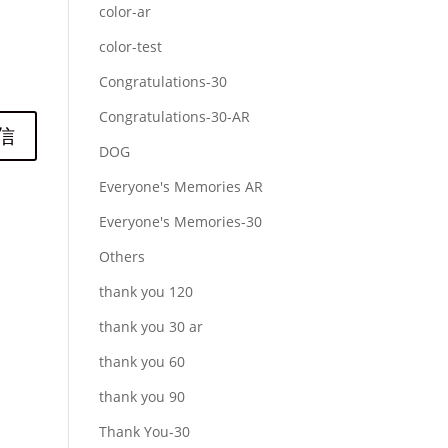
color-ar
color-test
Congratulations-30
Congratulations-30-AR
DOG
Everyone's Memories AR
Everyone's Memories-30
Others
thank you 120
thank you 30 ar
thank you 60
thank you 90
Thank You-30