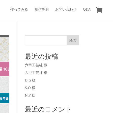
作ってみる
制作事例
お問い合わせ
Q&A
検索
最近の投稿
六甲工芸社 様
六甲工芸社 様
D.G 様
S.O 様
N.Y 様
最近のコメント