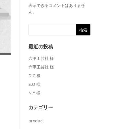
表示できるコメントはありませ
ん。
最近の投稿
六甲工芸社 様
六甲工芸社 様
D.G 様
S.O 様
N.Y 様
カテゴリー
product