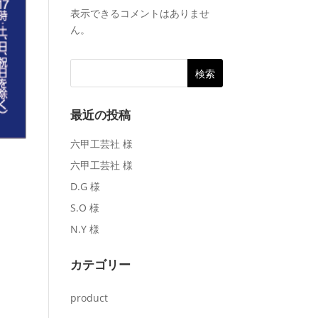
表示できるコメントはありませ
ん。
最近の投稿
六甲工芸社 様
六甲工芸社 様
D.G 様
S.O 様
N.Y 様
カテゴリー
product