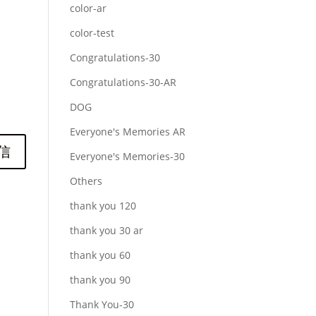
color-ar
color-test
Congratulations-30
Congratulations-30-AR
DOG
Everyone's Memories AR
Everyone's Memories-30
Others
thank you 120
thank you 30 ar
thank you 60
thank you 90
Thank You-30