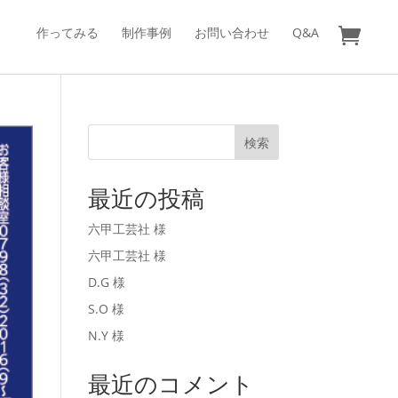
作ってみる
制作事例
お問い合わせ
Q&A
検索
最近の投稿
六甲工芸社 様
六甲工芸社 様
D.G 様
S.O 様
N.Y 様
最近のコメント