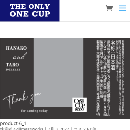
product-6_1
執筆者
aviiimageworks
|
2月 3, 2022
|
コメント0件