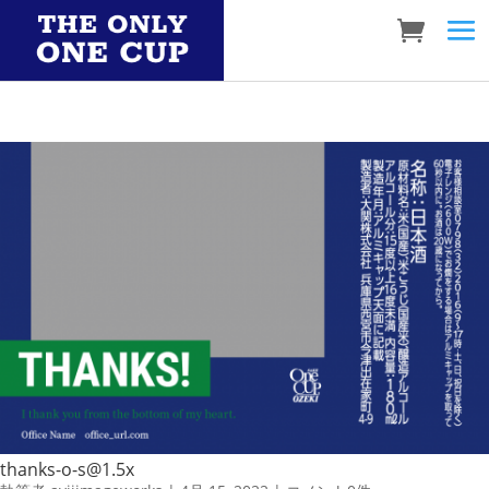
thanks-o-s@1.5x