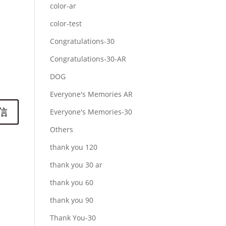
color-ar
color-test
Congratulations-30
Congratulations-30-AR
DOG
Everyone's Memories AR
Everyone's Memories-30
Others
thank you 120
thank you 30 ar
thank you 60
thank you 90
Thank You-30