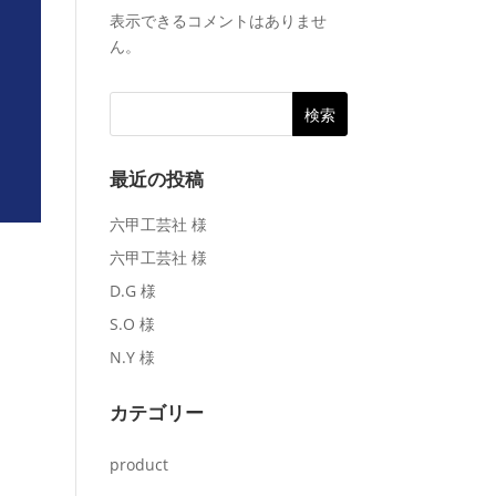
表示できるコメントはありませ
ん。
最近の投稿
六甲工芸社 様
六甲工芸社 様
D.G 様
S.O 様
N.Y 様
カテゴリー
product