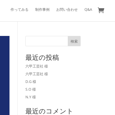
作ってみる
制作事例
お問い合わせ
Q&A
検索
最近の投稿
六甲工芸社 様
六甲工芸社 様
D.G 様
S.O 様
N.Y 様
最近のコメント