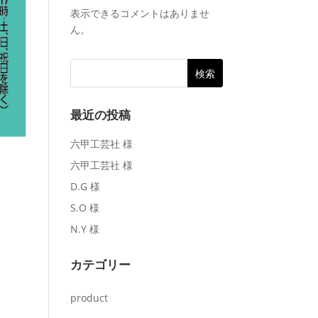
表示できるコメントはありませ
ん。
最近の投稿
六甲工芸社 様
六甲工芸社 様
D.G 様
S.O 様
N.Y 様
カテゴリー
product