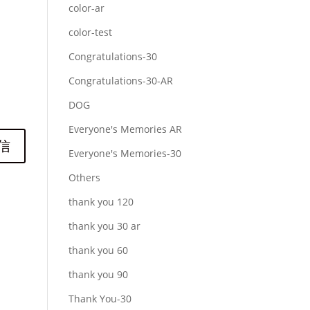
color-ar
color-test
Congratulations-30
Congratulations-30-AR
DOG
Everyone's Memories AR
Everyone's Memories-30
Others
thank you 120
thank you 30 ar
thank you 60
thank you 90
Thank You-30