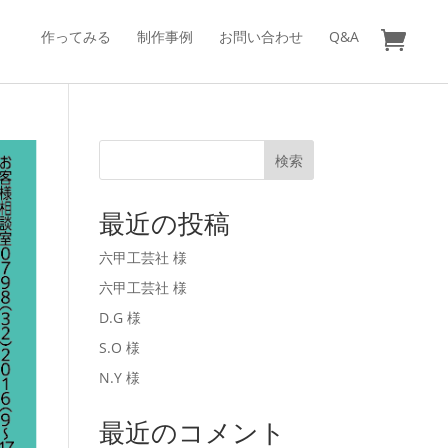
作ってみる
制作事例
お問い合わせ
Q&A
検索
最近の投稿
六甲工芸社 様
六甲工芸社 様
D.G 様
S.O 様
N.Y 様
最近のコメント