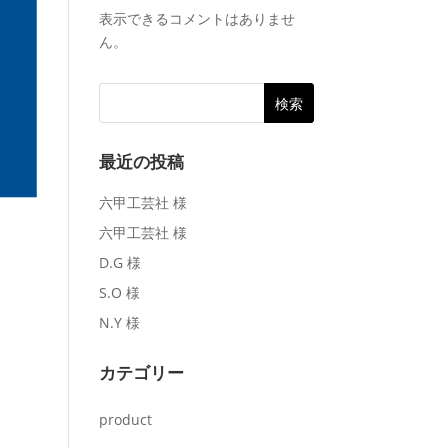
表示できるコメントはありませ
ん。
最近の投稿
六甲工芸社 様
六甲工芸社 様
D.G 様
S.O 様
N.Y 様
カテゴリー
product