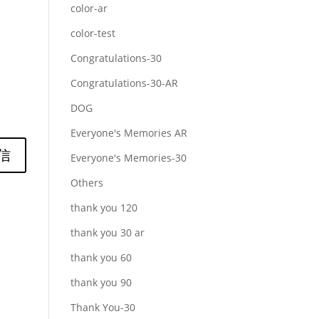
color-ar
color-test
Congratulations-30
Congratulations-30-AR
DOG
Everyone's Memories AR
Everyone's Memories-30
Others
thank you 120
thank you 30 ar
thank you 60
thank you 90
Thank You-30