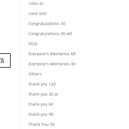
color-ar
color-test
Congratulations-30
Congratulations-30-AR
DOG
Everyone's Memories AR
Everyone's Memories-30
Others
thank you 120
thank you 30 ar
thank you 60
thank you 90
Thank You-30