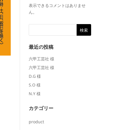
表示できるコメントはありませ
ん。
最近の投稿
六甲工芸社 様
六甲工芸社 様
D.G 様
S.O 様
N.Y 様
カテゴリー
product