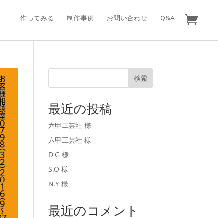
作ってみる
制作事例
お問い合わせ
Q&A
検索
最近の投稿
六甲工芸社 様
六甲工芸社 様
D.G 様
S.O 様
N.Y 様
最近のコメント