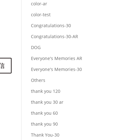
color-ar
color-test
Congratulations-30
Congratulations-30-AR
DOG
Everyone's Memories AR
Everyone's Memories-30
Others
thank you 120
thank you 30 ar
thank you 60
thank you 90
Thank You-30