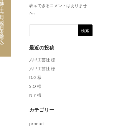
表示できるコメントはありませ
ん。
最近の投稿
六甲工芸社 様
六甲工芸社 様
D.G 様
S.O 様
N.Y 様
カテゴリー
product