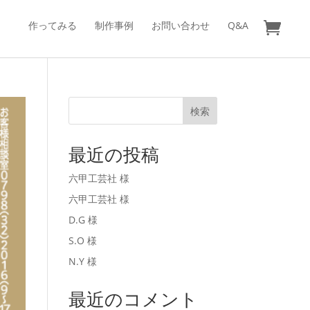
作ってみる
制作事例
お問い合わせ
Q&A
検索
最近の投稿
六甲工芸社 様
六甲工芸社 様
D.G 様
S.O 様
N.Y 様
最近のコメント