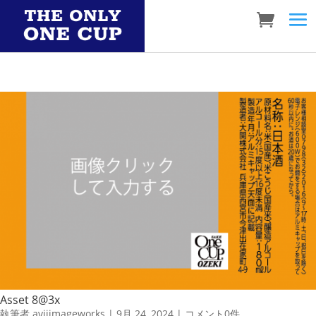
Asset 8@3x
執筆者
aviiimageworks
|
9月 24, 2024
|
コメント0件