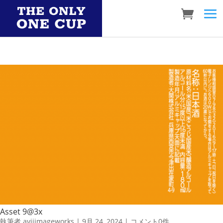
Asset 9@3x
執筆者
aviiimageworks
|
9月 24, 2024
|
コメント0件