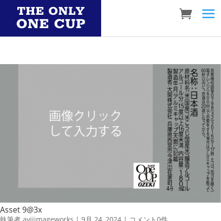
Asset 9@3x
執筆者
aviiimageworks
|
9月 24, 2024
|
コメント0件