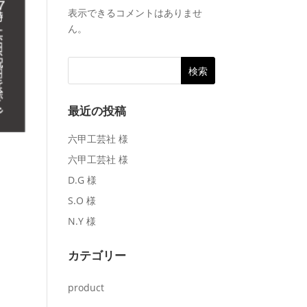
表示できるコメントはありませ
ん。
最近の投稿
六甲工芸社 様
六甲工芸社 様
D.G 様
S.O 様
N.Y 様
カテゴリー
product