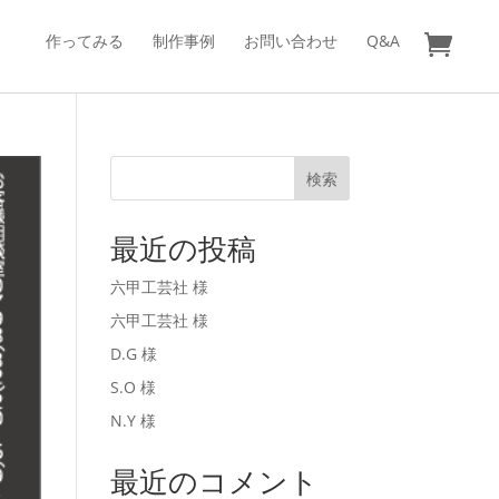
作ってみる
制作事例
お問い合わせ
Q&A
検索
最近の投稿
六甲工芸社 様
六甲工芸社 様
D.G 様
S.O 様
N.Y 様
最近のコメント