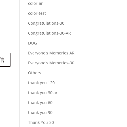
color-ar
color-test
Congratulations-30
Congratulations-30-AR
DOG
Everyone's Memories AR
Everyone's Memories-30
Others
thank you 120
thank you 30 ar
thank you 60
thank you 90
Thank You-30