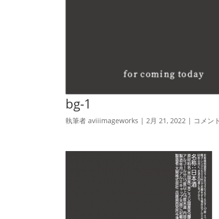
bg-1
執筆者
aviiimageworks
|
2月 21, 2022
|
コメン