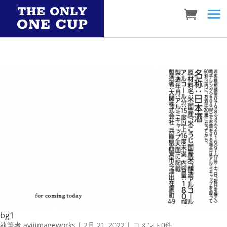
bg1
執筆者
aviiimageworks
|
2月 21, 2022
|
コメント0件