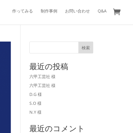
作ってみる
制作事例
お問い合わせ
Q&A
検索
最近の投稿
六甲工芸社 様
六甲工芸社 様
D.G 様
S.O 様
N.Y 様
最近のコメント