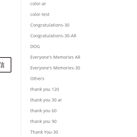
color-ar
color-test
Congratulations-30
Congratulations-30-AR
DOG
Everyone's Memories AR
Everyone's Memories-30
Others
thank you 120
thank you 30 ar
thank you 60
thank you 90
Thank You-30