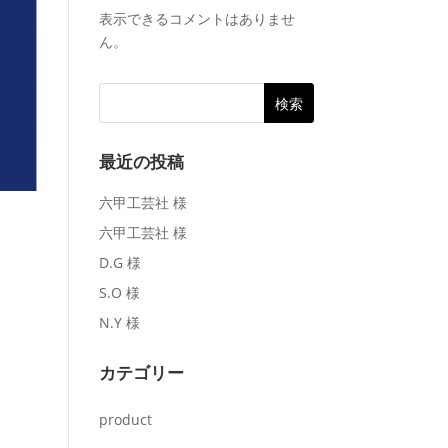
表示できるコメントはありませ
ん。
最近の投稿
六甲工芸社 様
六甲工芸社 様
D.G 様
S.O 様
N.Y 様
カテゴリー
product