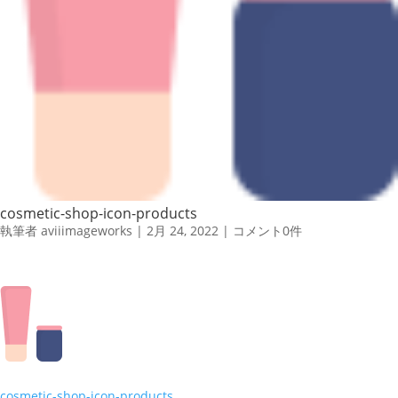
cosmetic-shop-icon-products
執筆者
aviiimageworks
|
2月 24, 2022
|
コメント0件
cosmetic-shop-icon-products