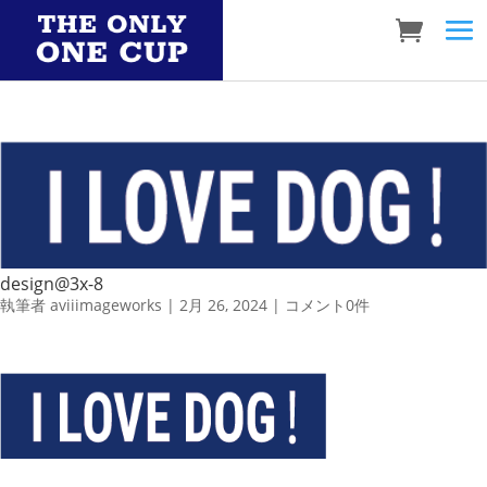
design@3x-8
執筆者
aviiimageworks
|
2月 26, 2024
|
コメント0件