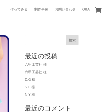
作ってみる
制作事例
お問い合わせ
Q&A
検索
最近の投稿
六甲工芸社 様
六甲工芸社 様
D.G 様
S.O 様
N.Y 様
最近のコメント