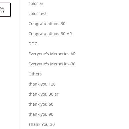
color-ar
color-test
Congratulations-30
Congratulations-30-AR
DOG
Everyone's Memories AR
Everyone's Memories-30
Others
thank you 120
thank you 30 ar
thank you 60
thank you 90
Thank You-30