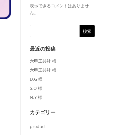
表示できるコメントはありませ
ん。
最近の投稿
六甲工芸社 様
六甲工芸社 様
D.G 様
S.O 様
N.Y 様
カテゴリー
product