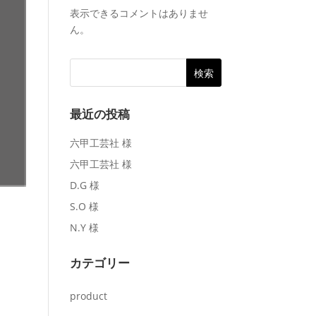
表示できるコメントはありませ
ん。
最近の投稿
六甲工芸社 様
六甲工芸社 様
D.G 様
S.O 様
N.Y 様
カテゴリー
product