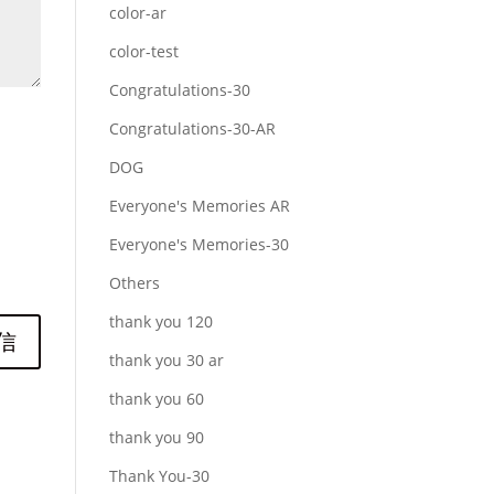
color-ar
color-test
Congratulations-30
Congratulations-30-AR
DOG
Everyone's Memories AR
Everyone's Memories-30
Others
thank you 120
thank you 30 ar
thank you 60
thank you 90
Thank You-30