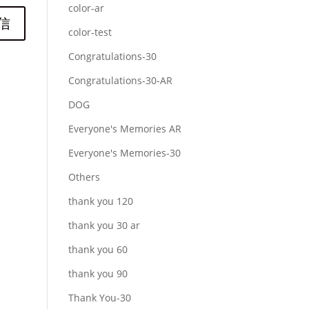
color-ar
color-test
Congratulations-30
Congratulations-30-AR
DOG
Everyone's Memories AR
Everyone's Memories-30
Others
thank you 120
thank you 30 ar
thank you 60
thank you 90
Thank You-30