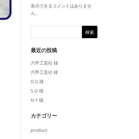
表示できるコメントはありませ
ん。
最近の投稿
六甲工芸社 様
六甲工芸社 様
D.G 様
S.O 様
N.Y 様
カテゴリー
product