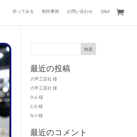
作ってみる
制作事例
お問い合わせ
Q&A
検索
最近の投稿
六甲工芸社 様
六甲工芸社 様
D.G 様
S.O 様
N.Y 様
最近のコメント