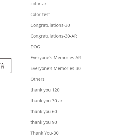
color-ar
color-test
Congratulations-30
Congratulations-30-AR
DOG
Everyone's Memories AR
Everyone's Memories-30
Others
thank you 120
thank you 30 ar
thank you 60
thank you 90
Thank You-30