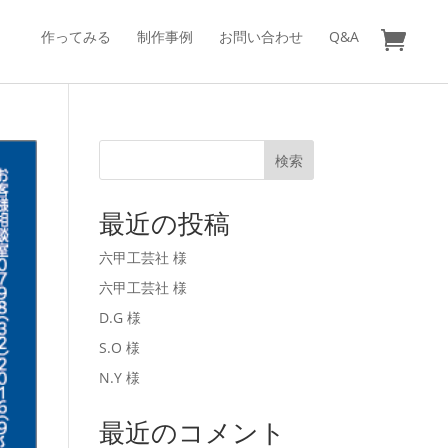
作ってみる
制作事例
お問い合わせ
Q&A
検索
最近の投稿
六甲工芸社 様
六甲工芸社 様
D.G 様
S.O 様
N.Y 様
最近のコメント