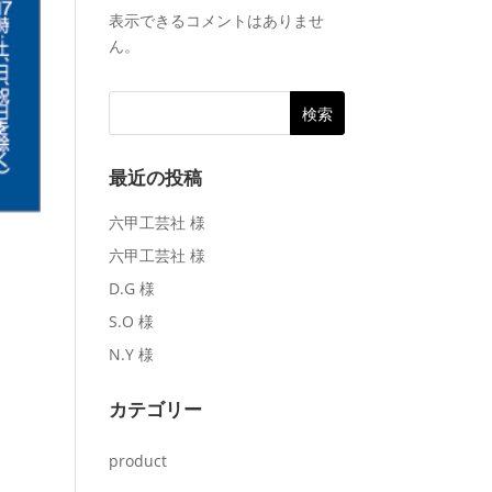
表示できるコメントはありませ
ん。
最近の投稿
六甲工芸社 様
六甲工芸社 様
D.G 様
S.O 様
N.Y 様
カテゴリー
product