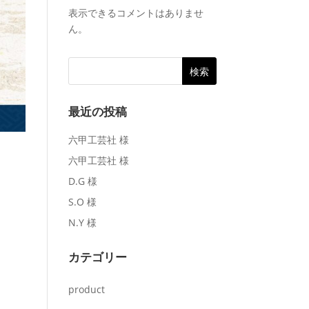
表示できるコメントはありませ
ん。
最近の投稿
六甲工芸社 様
六甲工芸社 様
D.G 様
S.O 様
N.Y 様
カテゴリー
product