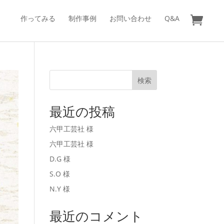
作ってみる
制作事例
お問い合わせ
Q&A
検索
最近の投稿
六甲工芸社 様
六甲工芸社 様
D.G 様
S.O 様
N.Y 様
最近のコメント