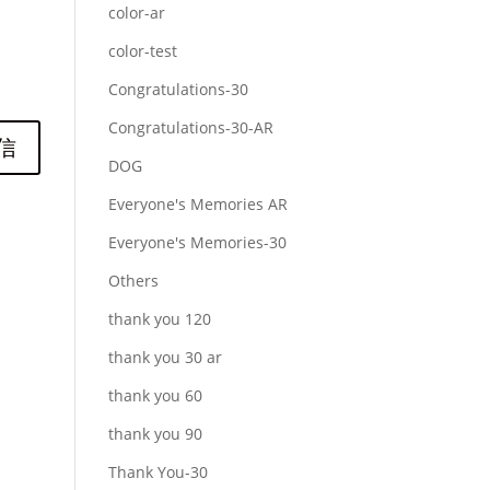
color-ar
color-test
Congratulations-30
Congratulations-30-AR
DOG
Everyone's Memories AR
Everyone's Memories-30
Others
thank you 120
thank you 30 ar
thank you 60
thank you 90
Thank You-30