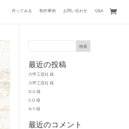
作ってみる
制作事例
お問い合わせ
Q&A
検索
最近の投稿
六甲工芸社 様
六甲工芸社 様
D.G 様
S.O 様
N.Y 様
最近のコメント