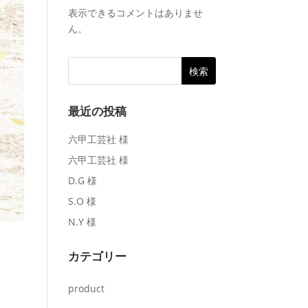
表示できるコメントはありませ
ん。
最近の投稿
六甲工芸社 様
六甲工芸社 様
D.G 様
S.O 様
N.Y 様
カテゴリー
product