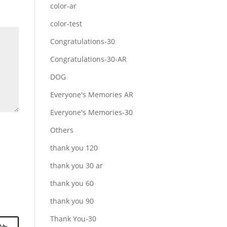
color-ar
color-test
Congratulations-30
Congratulations-30-AR
DOG
Everyone's Memories AR
Everyone's Memories-30
Others
thank you 120
thank you 30 ar
thank you 60
thank you 90
Thank You-30