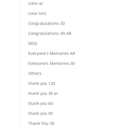
color-ar
color-test
Congratulations-30
Congratulations-30-AR
DOG
Everyone's Memories AR
Everyone's Memories-30
Others
thank you 120
thank you 30 ar
thank you 60
thank you 90
Thank You-30