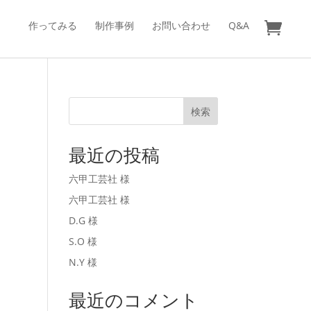
作ってみる
制作事例
お問い合わせ
Q&A
検索
最近の投稿
六甲工芸社 様
六甲工芸社 様
D.G 様
S.O 様
N.Y 様
最近のコメント