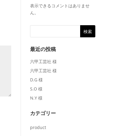
表示できるコメントはありませ
ん。
最近の投稿
六甲工芸社 様
六甲工芸社 様
D.G 様
S.O 様
N.Y 様
カテゴリー
product